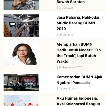
Bawah Sorotan
||
01 Juli 2021
Jasa Raharja, Nahkodai
Mudik Bareng BUMN
2019
||
29 Mei 2019
Mempiarkan BUMN
Hadir untuk Negeri: “On
the Track”, tapi Butuh
Waktu
||
14 September 2017
Kementerian BUMN Ajak
Ngobrol Pancasila
||
03 Juni 2017
Aku Humas Indonesia,
Aksi Kolaborasi Bangun