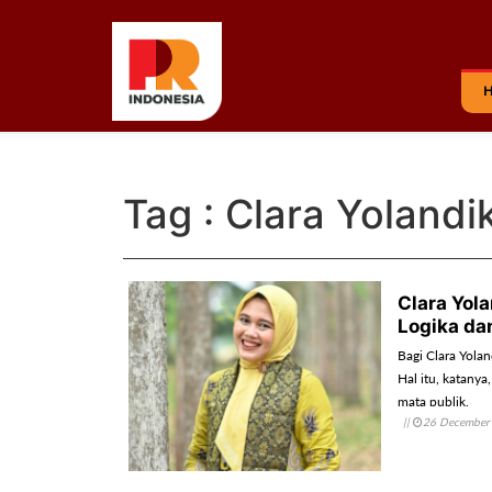
Tag : Clara Yolandi
Clara Yola
Logika da
Bagi Clara Yola
Hal itu, katanya
mata publik.
||
26 December