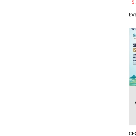
5.
EV
CE