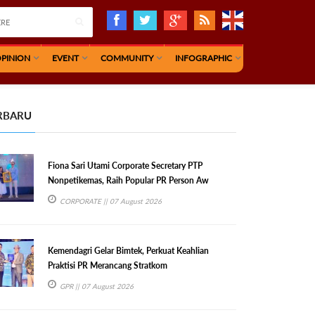
PINION
EVENT
COMMUNITY
INFOGRAPHIC
RBARU
Fiona Sari Utami Corporate Secretary PTP
Nonpetikemas, Raih Popular PR Person Aw
CORPORATE
|| 07 August 2026
Kemendagri Gelar Bimtek, Perkuat Keahlian
Praktisi PR Merancang Stratkom
GPR
|| 07 August 2026