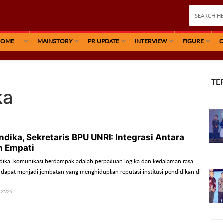
HOME
MAINSTORY
PR UPDATE
INTERVIEW
FIGURE
O
TE
ka
ndika, Sekretaris BPU UNRI: Integrasi Antara
n Empati
ndika, komunikasi berdampak adalah perpaduan logika dan kedalaman rasa.
, dapat menjadi jembatan yang menghidupkan reputasi institusi pendidikan di
 2025