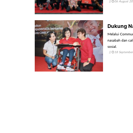
||
06 August 2
Dukung Na
Melalui Commun
nasabah dan cal
sosial.
||
18 Septembe