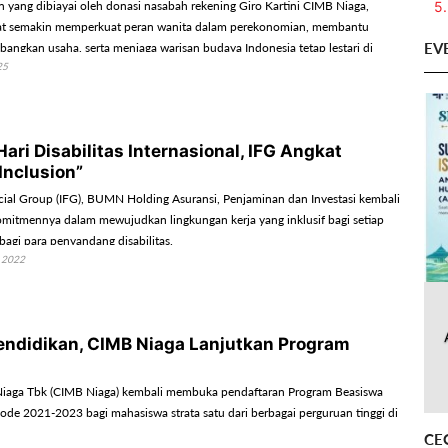
5.
n yang dibiayai oleh donasi nasabah rekening Giro Kartini CIMB Niaga,
at semakin memperkuat peran wanita dalam perekonomian, membantu
EV
ngkan usaha, serta menjaga warisan budaya Indonesia tetap lestari di
25
angan zaman.
Hari Disabilitas Internasional, IFG Angkat
Inclusion”
cial Group (IFG), BUMN Holding Asuransi, Penjaminan dan Investasi kembali
itmennya dalam mewujudkan lingkungan kerja yang inklusif bagi setiap
 bagi para penyandang disabilitas.
 2022
ndidikan, CIMB Niaga Lanjutkan Program
iaga Tbk (CIMB Niaga) kembali membuka pendaftaran Program Beasiswa
ode 2021-2023 bagi mahasiswa strata satu dari berbagai perguruan tinggi di
CE