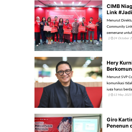
CIMB Niag
Link #Jad
Menurut Direktu
Community Link
pemenang untuk
||
24 October 
menjadi nyata d
Hery Kurn
Berkomun
Menurut SVP Co
komunikasi tida
juga harus berd
||
13 May 2025
Giro Kart
Penenun 