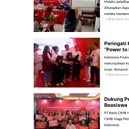
Melalui pelatiha
diharapkan dap
mereka mengemba
||
18 March 20
tengah perkemb
Peringati 
“Power to 
Indonesia Finan
menunjukkan kom
insan, termasuk
||
06 December
Dukung Pe
Beasiswa
PT Bank CIMB N
CIMB Niaga Peri
Indonesia.