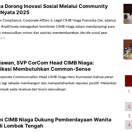
a Dorong Inovasi Sosial Melalui Community
iNyata 2025
r Compliance, Corporate Affairs & Legal CIMB Niaga Fransiska Oei, adanya
 #JadiNyata menegaskan komitmen CIMB Niaga dalam mendampingi para
 mewujudkan mimpi dan aspirasi mengembangkan ide-ide sosial agar
2025
an bermanfaat bagi masyarakat.
iawan, SVP CorCom Head CIMB Niaga:
ikasi Membutuhkan Common-Sense
rporate Communication Head CIMB Niaga Hery Kurniawan bahwa peran
k lagi sekadar membangun dan mempertahankan reputasi positif. Melainkan
ampak pada revenue dan bisnis perusahaan.
1.
2.
3.
ini CIMB Niaga Dukung Pemberdayaan Wanita
4.
di Lombok Tengah