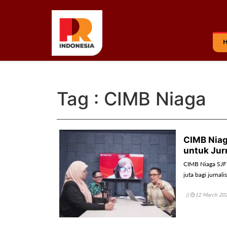
Tag : CIMB Niaga
CIMB Niag
untuk Jur
CIMB Niaga SJF
juta bagi jurnal
||
12 March 20