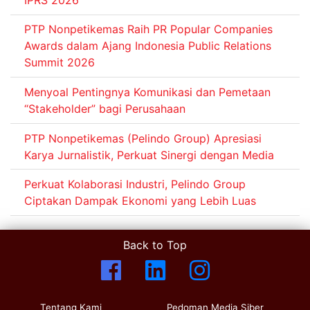
PTP Nonpetikemas Raih PR Popular Companies
Awards dalam Ajang Indonesia Public Relations
Summit 2026
Menyoal Pentingnya Komunikasi dan Pemetaan
“Stakeholder” bagi Perusahaan
PTP Nonpetikemas (Pelindo Group) Apresiasi
Karya Jurnalistik, Perkuat Sinergi dengan Media
Perkuat Kolaborasi Industri, Pelindo Group
Ciptakan Dampak Ekonomi yang Lebih Luas
Back to Top
Tentang Kami
Pedoman Media Siber