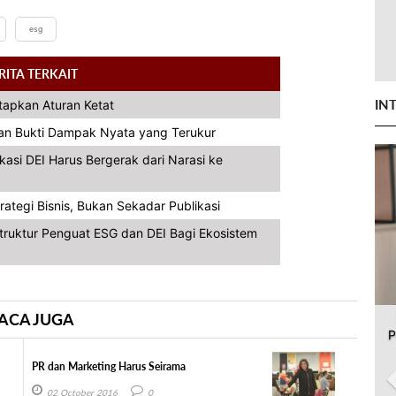
esg
RITA TERKAIT
IN
tapkan Aturan Ketat
kan Bukti Dampak Nyata yang Terukur
si DEI Harus Bergerak dari Narasi ke
rategi Bisnis, Bukan Sekadar Publikasi
struktur Penguat ESG dan DEI Bagi Ekosistem
ACA JUGA
P
PR dan Marketing Harus Seirama
02 October 2016
0