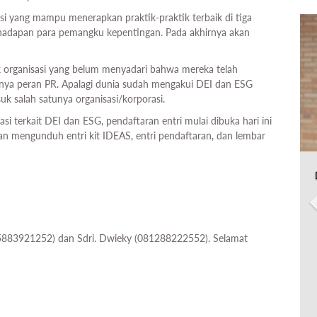
si yang mampu menerapkan praktik-praktik terbaik di tiga
di hadapan para pemangku kepentingan. Pada akhirnya akan
k organisasi yang belum menyadari bahwa mereka telah
ngnya peran PR. Apalagi dunia sudah mengakui DEI dan ESG
k salah satunya organisasi/korporasi.
i terkait DEI dan ESG, pendaftaran entri mulai dibuka hari ini
akan mengunduh entri kit IDEAS, entri pendaftaran, dan lembar
85883921252) dan Sdri. Dwieky (081288222552). Selamat