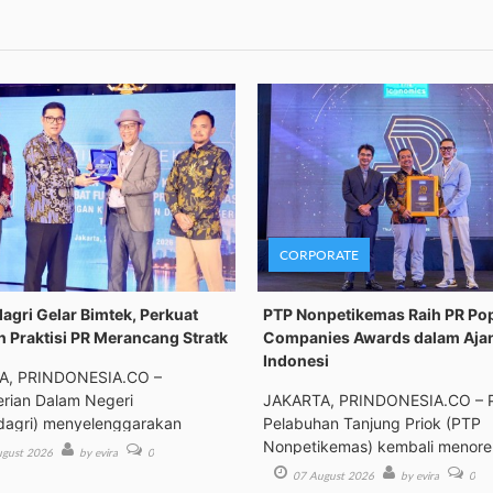
CORPORATE
gri Gelar Bimtek, Perkuat
PTP Nonpetikemas Raih PR Po
n Praktisi PR Merancang Stratk
Companies Awards dalam Aja
Indonesi
A, PRINDONESIA.CO –
rian Dalam Negeri
JAKARTA, PRINDONESIA.CO – 
agri) menyelenggarakan
Pelabuhan Tanjung Priok (PTP
an Tek
Nonpetikemas) kembali menor
gust 2026
by evira
0
pre
07 August 2026
by evira
0