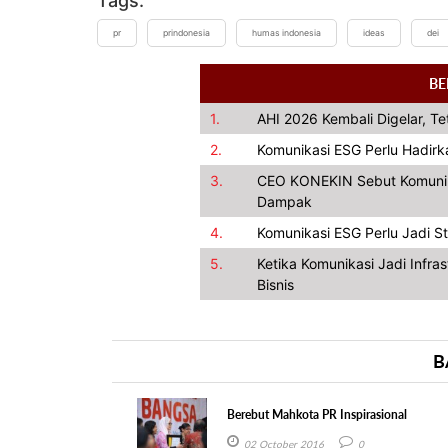
Tags:
pr
prindonesia
humas indonesia
ideas
dei
BE
1.
AHI 2026 Kembali Digelar, Te
2.
Komunikasi ESG Perlu Hadir
3.
CEO KONEKIN Sebut Komunika
Dampak
4.
Komunikasi ESG Perlu Jadi St
5.
Ketika Komunikasi Jadi Infra
Bisnis
B
Berebut Mahkota PR Inspirasional
02 October 2016
0