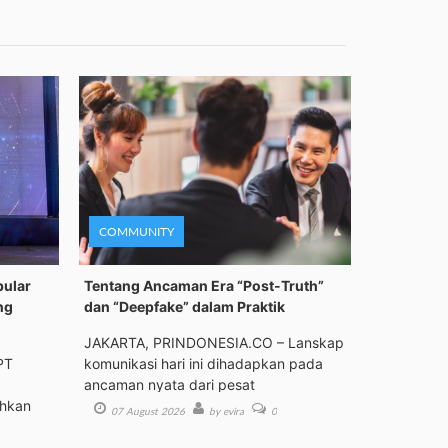
COMMUNITY
pular
Tentang Ancaman Era “Post-Truth”
ng
dan “Deepfake” dalam Praktik
JAKARTA, PRINDONESIA.CO – Lanskap
PT
komunikasi hari ini dihadapkan pada
ancaman nyata dari pesat
ehkan
07 August 2026
by evira
0