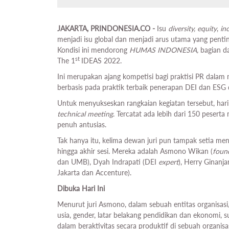
JAKARTA, PRINDONESIA.CO -
Isu
diversity, equity
,
in
menjadi isu global dan menjadi arus utama yang penting
Kondisi ini mendorong
HUMAS INDONESIA,
bagian 
st
The 1
IDEAS 2022.
Ini merupakan ajang kompetisi bagi praktisi PR dal
berbasis pada praktik terbaik penerapan DEI dan ESG
Untuk menyukseskan rangkaian kegiatan tersebut, hari
technical meeting
. Tercatat ada lebih dari 150 peserta
penuh antusias.
Tak hanya itu, kelima dewan juri pun tampak setia me
hingga akhir sesi. Mereka adalah Asmono Wikan (
foun
dan UMB), Dyah Indrapati (DEI
expert
), Herry Ginanj
Jakarta dan Accenture).
Dibuka Hari Ini
Menurut juri Asmono, dalam sebuah entitas organisasi/
usia, gender, latar belakang pendidikan dan ekonomi,
dalam beraktivitas secara produktif di sebuah organisas