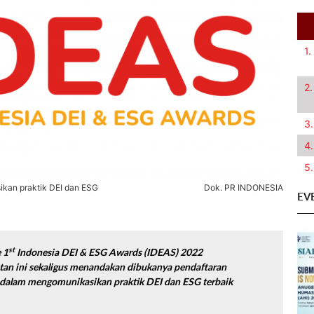
1.
2.
3.
4.
5.
kan praktik DEI dan ESG
Dok. PR INDONESIA
EV
st
 1
Indonesia DEI & ESG Awards (IDEAS) 2022
atan ini sekaligus menandakan dibukanya pendaftaran
R dalam mengomunikasikan praktik DEI dan ESG terbaik