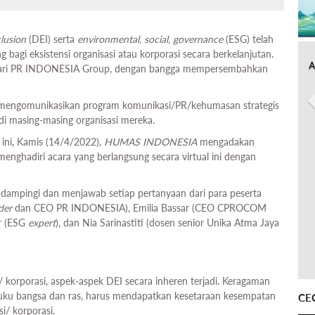
clusion
(DEI) serta
environmental, social, governance
(ESG) telah
 bagi eksistensi organisasi atau korporasi secara berkelanjutan.
A
dari PR INDONESIA Group, dengan bangga mempersembahkan
am mengomunikasikan program komunikasi/PR/kehumasan strategis
 di masing-masing organisasi mereka.
 ini, Kamis (14/4/2022),
HUMAS INDONESIA
mengadakan
 menghadiri acara yang berlangsung secara virtual ini dengan
ndampingi dan menjawab setiap pertanyaan dari para peserta
der
dan CEO PR INDONESIA), Emilia Bassar (CEO CPROCOM
ar (ESG
expert
), dan Nia Sarinastiti (dosen senior Unika Atma Jaya
 korporasi, aspek-aspek DEI secara inheren terjadi. Keragaman
 suku bangsa dan ras, harus mendapatkan kesetaraan kesempatan
CE
i/ korporasi.