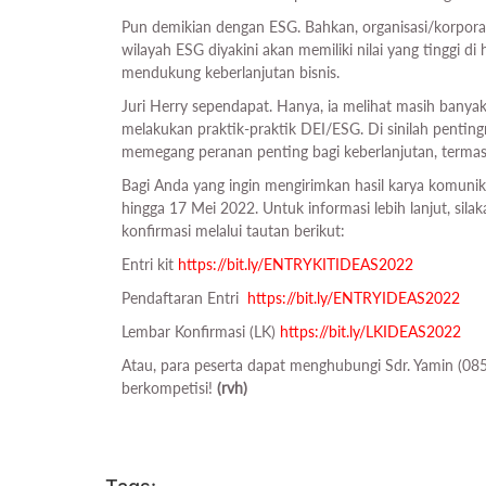
Pun demikian dengan ESG. Bahkan, organisasi/korpora
wilayah ESG diyakini akan memiliki nilai yang tinggi 
mendukung keberlanjutan bisnis.
Juri Herry sependapat. Hanya, ia melihat masih banya
melakukan praktik-praktik DEI/ESG. Di sinilah penti
memegang peranan penting bagi keberlanjutan, termasu
Bagi Anda yang ingin mengirimkan hasil karya komunikas
hingga 17 Mei 2022. Untuk informasi lebih lanjut, sil
konfirmasi melalui tautan berikut:
Entri kit
https://bit.ly/ENTRYKITIDEAS2022
Pendaftaran Entri
https://bit.ly/ENTRYIDEAS2022
Lembar Konfirmasi (LK)
https://bit.ly/LKIDEAS2022
Atau, para peserta dapat menghubungi Sdr. Yamin (0
berkompetisi!
(rvh)