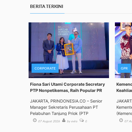
BERITA TERKINI
CORPORATE
GPR
Fiona Sari Utami Corporate Secretary
Kemenda
PTP Nonpetikemas, Raih Popular PR
Keahlia
JAKARTA, PRINDONESIA.CO – Senior
JAKART
Manager Sekretaris Perusahaan PT
Kemente
Pelabuhan Tanjung Priok (PTP
(Kemend
Bimbing
07 August 2026
by evira
0
07 Au