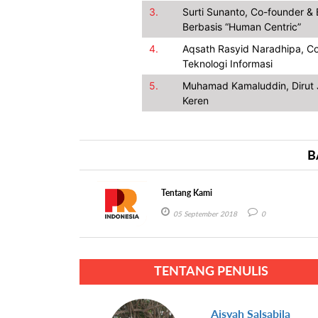
3.
Surti Sunanto, Co-founder & 
Berbasis “Human Centric”
4.
Aqsath Rasyid Naradhipa, Co
Teknologi Informasi
5.
Muhamad Kamaluddin, Dirut J
Keren
B
Tentang Kami
05 September 2018
0
TENTANG PENULIS
Aisyah Salsabila