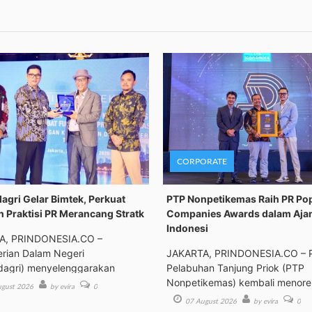
CORPORATE
gri Gelar Bimtek, Perkuat
PTP Nonpetikemas Raih PR Po
n Praktisi PR Merancang Stratk
Companies Awards dalam Aja
Indonesi
A, PRINDONESIA.CO –
rian Dalam Negeri
JAKARTA, PRINDONESIA.CO – 
agri) menyelenggarakan
Pelabuhan Tanjung Priok (PTP
an Tek
Nonpetikemas) kembali menor
gust 2026
by evira
0
pre
07 August 2026
by evira
0