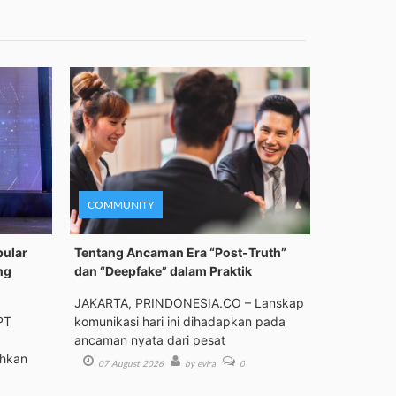
COMMUNITY
pular
Tentang Ancaman Era “Post-Truth”
ng
dan “Deepfake” dalam Praktik
JAKARTA, PRINDONESIA.CO – Lanskap
PT
komunikasi hari ini dihadapkan pada
ancaman nyata dari pesat
ehkan
07 August 2026
by evira
0