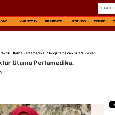
HOME
MAINSTORY
PR UPDATE
INTERVIEW
FIGURE
O
irektur Utama Pertamedika: Mengutamakan Suara Pasien
ktur Utama Pertamedika:
n