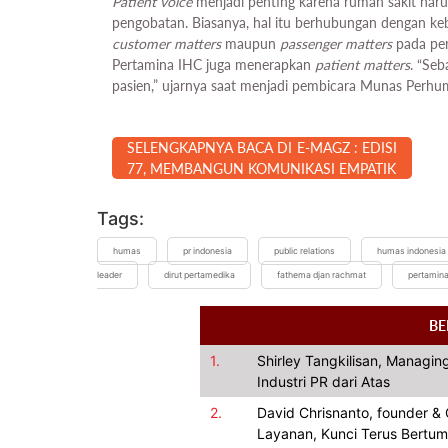
Patient voice
menjadi penting karena rumah sakit haru
pengobatan. Biasanya, hal itu berhubungan dengan keb
customer matters
maupun
passenger matters
pada per
Pertamina IHC juga menerapkan
patient matters
. “Se
pasien,” ujarnya saat menjadi pembicara Munas Perhumasr
SELENGKAPNYA BACA DI E-MAGZ : EDISI
77, MEMBANGUN KOMUNIKASI EMPATIK
Tags:
humas
pr indonesia
public relations
humas indonesia
leader
dirut pertamedika
fathema djan rachmat
pertamina
BE
1.
Shirley Tangkilisan, Managing
Industri PR dari Atas
2.
David Chrisnanto, founder 
Layanan, Kunci Terus Bertu