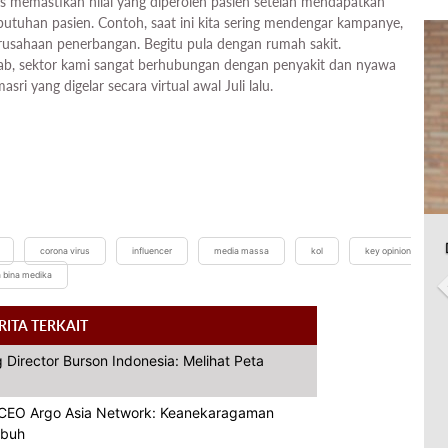
s memastikan nilai yang diperoleh pasien setelah mendapatkan
utuhan pasien. Contoh, saat ini kita sering mendengar kampanye,
usahaan penerbangan. Begitu pula dengan rumah sakit.
bab, sektor kami sangat berhubungan dengan penyakit dan nyawa
i yang digelar secara virtual awal Juli lalu.
corona virus
influencer
media massa
kol
key opinion
 bina medika
RITA TERKAIT
 Director Burson Indonesia: Melihat Peta
& CEO Argo Asia Network: Keanekaragaman
mbuh