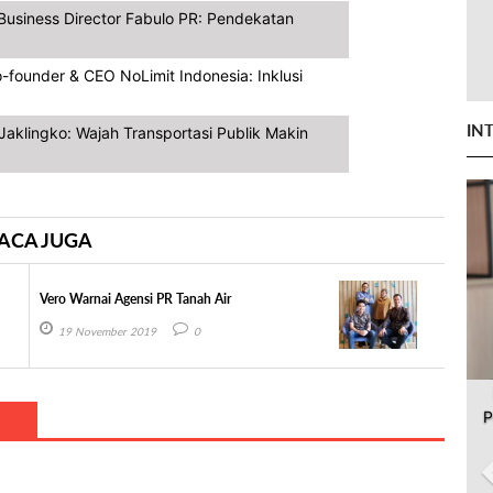
Business Director Fabulo PR: Pendekatan
-founder & CEO NoLimit Indonesia: Inklusi
IN
aklingko: Wajah Transportasi Publik Makin
ACA JUGA
Vero Warnai Agensi PR Tanah Air
19 November 2019
0
P