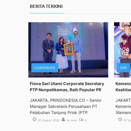
BERITA TERKINI
CORPORATE
GPR
Fiona Sari Utami Corporate Secretary
Kemenda
PTP Nonpetikemas, Raih Popular PR
Keahlia
JAKARTA, PRINDONESIA.CO – Senior
JAKART
Manager Sekretaris Perusahaan PT
Kemente
Pelabuhan Tanjung Priok (PTP
(Kemend
Bimbing
07 August 2026
by evira
0
07 Au