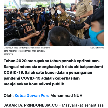
Meskipun juga terdampak oleh krisis ekonomi,
Dok. Istimewa
pers nasional tetap berhasil mengemban
perannya.
Tahun 2020 merupakan tahun penuh keprihatinan.
Bangsa Indonesia menghadapi krisis akibat pandemi
COVID-19. Salah satu kunci dalam penanganan
pandemi COVID-19 adalah keberhasilan
menjalankan komunikasi publik.
Oleh:
Ketua Dewan Pers
Mohammad NUH
JAKARTA, PRINDONESIA.CO –
Masyarakat senantiasa