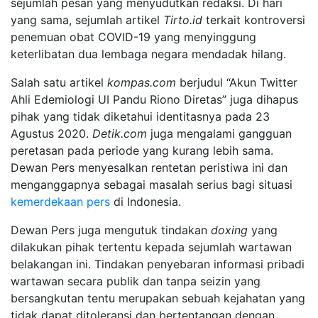
sejumlah pesan yang menyudutkan redaksi. Di hari
yang sama, sejumlah artikel
Tirto.id
terkait kontroversi
penemuan obat COVID-19 yang menyinggung
keterlibatan dua lembaga negara mendadak hilang.
Salah satu artikel
kompas.com
berjudul “Akun Twitter
Ahli Edemiologi UI Pandu Riono Diretas” juga dihapus
pihak yang tidak diketahui identitasnya pada 23
Agustus 2020.
Detik.com
juga mengalami gangguan
peretasan pada periode yang kurang lebih sama.
Dewan Pers menyesalkan rentetan peristiwa ini dan
menganggapnya sebagai masalah serius bagi situasi
kemerdekaan pers
di Indonesia.
Dewan Pers juga mengutuk tindakan
doxing
yang
dilakukan pihak tertentu kepada sejumlah wartawan
belakangan ini. Tindakan penyebaran informasi pribadi
wartawan secara publik dan tanpa seizin yang
bersangkutan tentu merupakan sebuah kejahatan yang
tidak dapat ditoleransi dan bertentangan dengan