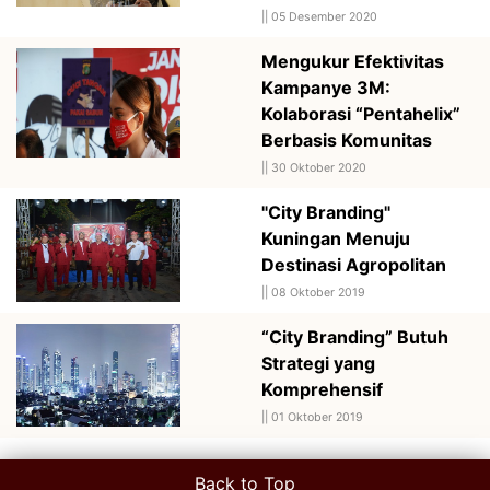
||
05 Desember 2020
Mengukur Efektivitas
Kampanye 3M:
Kolaborasi “Pentahelix”
Berbasis Komunitas
||
30 Oktober 2020
"City Branding"
Kuningan Menuju
Destinasi Agropolitan
||
08 Oktober 2019
“City Branding” Butuh
Strategi yang
Komprehensif
||
01 Oktober 2019
Back to Top