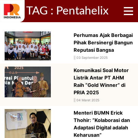
TAG : Pentahelix
Perhumas Ajak Berbagai
Pihak Bersinergi Bangun
Reputasi Bangsa
||
03 September 2025
Komunikasi Soal Motor
Listrik Antar PT AHM
Raih “Gold Winner” di
PRIA 2025
||
04 Maret 2025
Menteri BUMN Erick
Thohir: “Kolaborasi dan
Adaptasi Digital adalah
Keharusan”