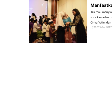
Manfaatk
Tak mau menyia
suci Ramadan un
Griya Yatim dan
||
28 May 2019
nasional.