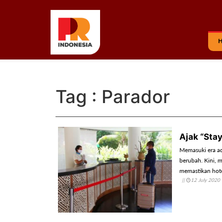
Tag : Parador
Ajak “Stay
Memasuki era ad
berubah. Kini, 
memastikan hote
||
12 July 2020