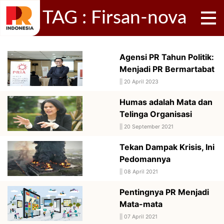
TAG : Firsan-nova
Agensi PR Tahun Politik:
Menjadi PR Bermartabat
||
20 April 2023
Humas adalah Mata dan
Telinga Organisasi
||
20 September 2021
Tekan Dampak Krisis, Ini
Pedomannya
||
08 April 2021
Pentingnya PR Menjadi
Mata-mata
||
07 April 2021