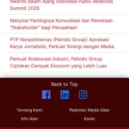
Awards dalam Ajang Indonesia Public Relations
Summit 2026
Menyoal Pentingnya Komunikasi dan Pemetaan
“Stakeholder” bagi Perusahaan
PTP Nonpetikemas (Pelindo Group) Apresiasi
Karya Jurnalistik, Perkuat Sinergi dengan Media
Perkuat Kolaborasi Industri, Pelindo Group
Ciptakan Dampak Ekonomi yang Lebih Luas
Back to Top
Tentang Kami
Pedoman Media Siber
Info Iklan
Karier