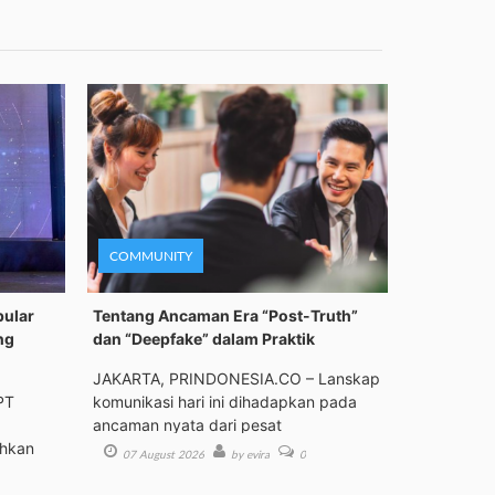
COMMUNITY
pular
Tentang Ancaman Era “Post-Truth”
ng
dan “Deepfake” dalam Praktik
JAKARTA, PRINDONESIA.CO – Lanskap
PT
komunikasi hari ini dihadapkan pada
ancaman nyata dari pesat
ehkan
07 August 2026
by evira
0