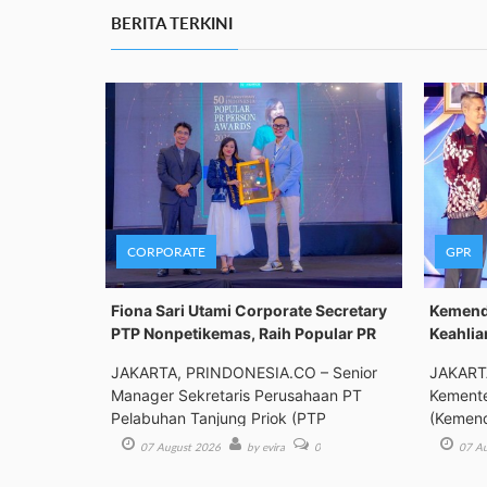
BERITA TERKINI
CORPORATE
GPR
Fiona Sari Utami Corporate Secretary
Kemenda
PTP Nonpetikemas, Raih Popular PR
Keahlia
JAKARTA, PRINDONESIA.CO – Senior
JAKART
Manager Sekretaris Perusahaan PT
Kemente
Pelabuhan Tanjung Priok (PTP
(Kemend
Bimbing
07 August 2026
by evira
0
07 Au