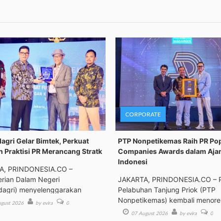
CORPORATE
gri Gelar Bimtek, Perkuat
PTP Nonpetikemas Raih PR Po
n Praktisi PR Merancang Stratk
Companies Awards dalam Aja
Indonesi
A, PRINDONESIA.CO –
rian Dalam Negeri
JAKARTA, PRINDONESIA.CO – 
agri) menyelenggarakan
Pelabuhan Tanjung Priok (PTP
an Tek
Nonpetikemas) kembali menor
gust 2026
by evira
0
pre
07 August 2026
by evira
0