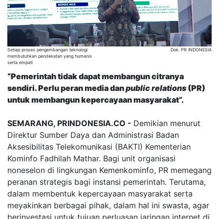
Setiap proses pengembangan teknologi
Dok. PR INDONESIA
membutuhkan pendekatan yang humanis
serta empati
“Pemerintah tidak dapat membangun citranya
sendiri. Perlu peran media dan
public relations
(PR)
untuk membangun kepercayaan masyarakat”.
SEMARANG, PRINDONESIA.CO -
Demikian menurut
Direktur Sumber Daya dan Administrasi Badan
Aksesibilitas Telekomunikasi (BAKTI) Kementerian
Kominfo Fadhilah Mathar. Bagi unit organisasi
noneselon di lingkungan Kemenkominfo, PR memegang
peranan strategis bagi instansi pemerintah. Terutama,
dalam membentuk kepercayaan masyarakat serta
meyakinkan berbagai pihak, dalam hal ini swasta, agar
berinvestasi untuk tujuan perluasan jaringan internet di