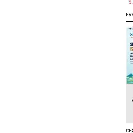
5.
EV
CE