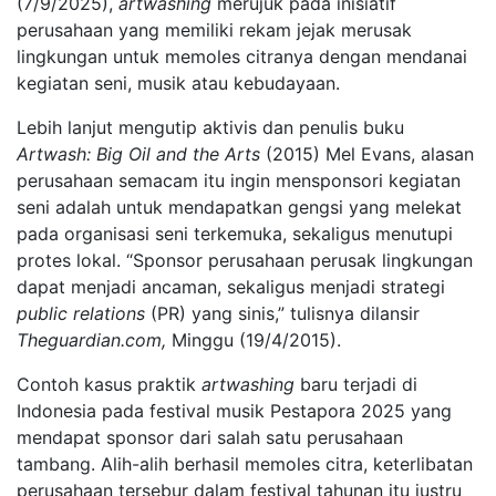
(7/9/2025),
artwashing
merujuk pada inisiatif
perusahaan yang memiliki rekam jejak merusak
lingkungan untuk memoles citranya dengan mendanai
kegiatan seni, musik atau kebudayaan.
Lebih lanjut mengutip aktivis dan penulis buku
Artwash: Big Oil and the Arts
(2015) Mel Evans, alasan
perusahaan semacam itu ingin mensponsori kegiatan
seni adalah untuk mendapatkan gengsi yang melekat
pada organisasi seni terkemuka, sekaligus menutupi
protes lokal. “Sponsor perusahaan perusak lingkungan
dapat menjadi ancaman, sekaligus menjadi strategi
public relations
(PR) yang sinis,” tulisnya dilansir
Theguardian.com,
Minggu (19/4/2015).
Contoh kasus praktik
artwashing
baru terjadi di
Indonesia pada festival musik Pestapora 2025 yang
mendapat sponsor dari salah satu perusahaan
tambang. Alih-alih berhasil memoles citra, keterlibatan
perusahaan tersebur dalam festival tahunan itu justru