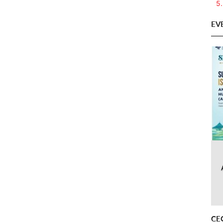
5.
EV
CE