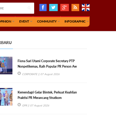
PINION
EVENT
COMMUNITY
INFOGRAPHIC
RBARU
Fiona Sari Utami Corporate Secretary PTP
Nonpetikemas, Raih Popular PR Person Aw
CORPORATE
|| 07 August 2026
Kemendagri Gelar Bimtek, Perkuat Keahlian
Praktisi PR Merancang Stratkom
GPR
|| 07 August 2026