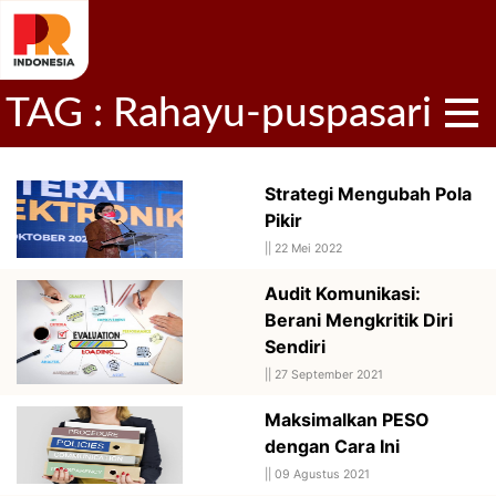
TAG : Rahayu-puspasari
Strategi Mengubah Pola
Pikir
||
22 Mei 2022
Audit Komunikasi:
Berani Mengkritik Diri
Sendiri
||
27 September 2021
Maksimalkan PESO
dengan Cara Ini
||
09 Agustus 2021