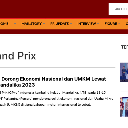
HOME
MAINSTORY
PR UPDATE
INTERVIEW
FIGURE
O
TE
and Prix
 Dorong Ekonomi Nasional dan UMKM Lewat
andalika 2023
 Prix (GP) of Indonesia kembali dihelat di Mandalika, NTB, pada 13-15
T Pertamina (Persero) mendorong geliat ekonomi nasional dan Usaha Mikro
gah (UMKM) di ajang bahapan motor internasional tersebut.