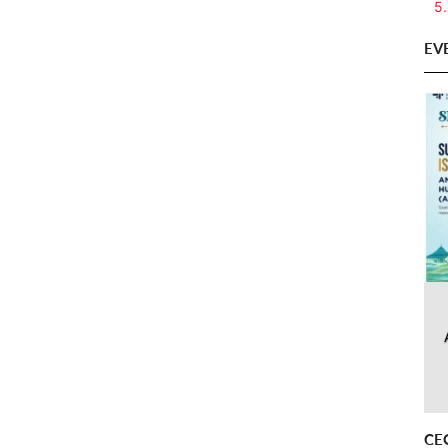
5.
EV
CE