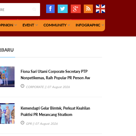
PINION
EVENT
COMMUNITY
INFOGRAPHIC
RBARU
Fiona Sari Utami Corporate Secretary PTP
Nonpetikemas, Raih Popular PR Person Aw
CORPORATE
|| 07 August 2026
Kemendagri Gelar Bimtek, Perkuat Keahlian
Praktisi PR Merancang Stratkom
GPR
|| 07 August 2026