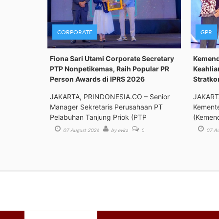
CORPORATE
GPR
Fiona Sari Utami Corporate Secretary
Kemenda
PTP Nonpetikemas, Raih Popular PR
Keahlia
Person Awards di IPRS 2026
Stratk
JAKARTA, PRINDONESIA.CO – Senior
JAKART
Manager Sekretaris Perusahaan PT
Kemente
Pelabuhan Tanjung Priok (PTP
(Kemend
Bimbing
07 August 2026
by evira
0
07 Au