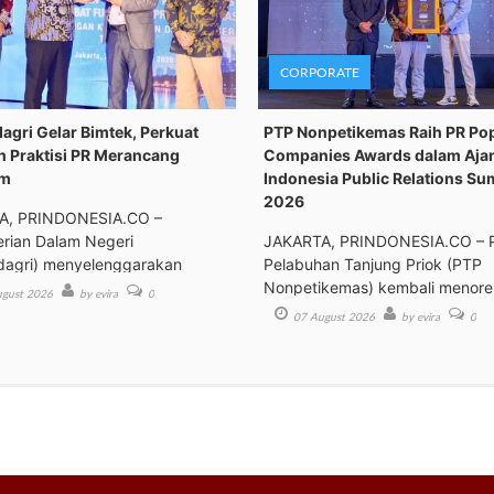
CORPORATE
gri Gelar Bimtek, Perkuat
PTP Nonpetikemas Raih PR Po
n Praktisi PR Merancang
Companies Awards dalam Aja
om
Indonesia Public Relations Su
2026
A, PRINDONESIA.CO –
rian Dalam Negeri
JAKARTA, PRINDONESIA.CO – 
agri) menyelenggarakan
Pelabuhan Tanjung Priok (PTP
an Tek
Nonpetikemas) kembali menor
gust 2026
by evira
0
pre
07 August 2026
by evira
0