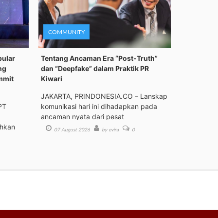
COMMUNITY
pular
Tentang Ancaman Era “Post-Truth”
ng
dan “Deepfake” dalam Praktik PR
mmit
Kiwari
JAKARTA, PRINDONESIA.CO – Lanskap
PT
komunikasi hari ini dihadapkan pada
ancaman nyata dari pesat
ehkan
07 August 2026
by evira
0