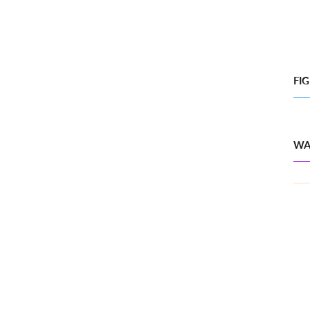
FI
WA