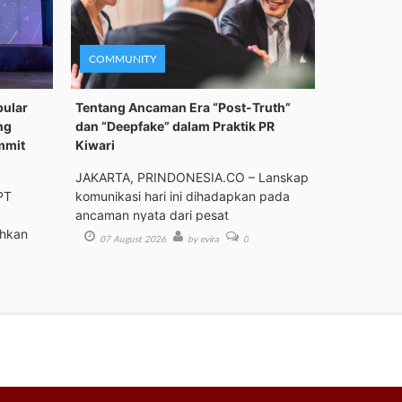
COMMUNITY
pular
Tentang Ancaman Era “Post-Truth”
ng
dan “Deepfake” dalam Praktik PR
mmit
Kiwari
JAKARTA, PRINDONESIA.CO – Lanskap
PT
komunikasi hari ini dihadapkan pada
ancaman nyata dari pesat
ehkan
07 August 2026
by evira
0