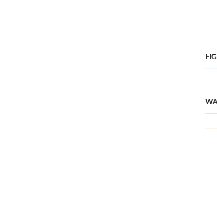
FI
WA