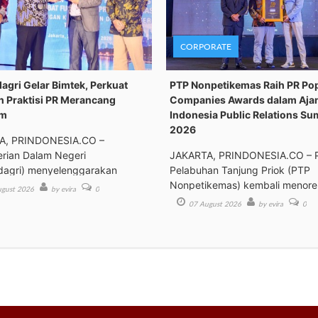
CORPORATE
gri Gelar Bimtek, Perkuat
PTP Nonpetikemas Raih PR Po
n Praktisi PR Merancang
Companies Awards dalam Aja
om
Indonesia Public Relations Su
2026
A, PRINDONESIA.CO –
rian Dalam Negeri
JAKARTA, PRINDONESIA.CO – 
agri) menyelenggarakan
Pelabuhan Tanjung Priok (PTP
an Tek
Nonpetikemas) kembali menor
gust 2026
by evira
0
pre
07 August 2026
by evira
0