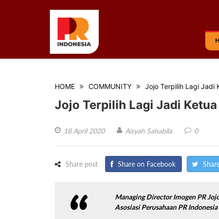
HOME
COMMUNITY
Jojo Terpilih Lagi Jad
Jojo Terpilih Lagi Jadi Ket
18 April 2020
Aisyah Salsabila
0
Share post
Share on Facebook
Share
Managing Director Imogen PR Jojo
Asosiasi Perusahaan PR Indonesia