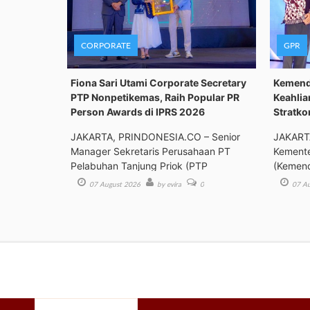
CORPORATE
GPR
Fiona Sari Utami Corporate Secretary
Kemenda
PTP Nonpetikemas, Raih Popular PR
Keahlia
Person Awards di IPRS 2026
Stratk
JAKARTA, PRINDONESIA.CO – Senior
JAKART
Manager Sekretaris Perusahaan PT
Kemente
Pelabuhan Tanjung Priok (PTP
(Kemend
Bimbing
07 August 2026
by evira
0
07 Au