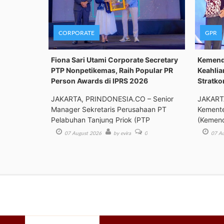
CORPORATE
GPR
Fiona Sari Utami Corporate Secretary
Kemenda
PTP Nonpetikemas, Raih Popular PR
Keahlia
Person Awards di IPRS 2026
Stratk
JAKARTA, PRINDONESIA.CO – Senior
JAKART
Manager Sekretaris Perusahaan PT
Kemente
Pelabuhan Tanjung Priok (PTP
(Kemend
Bimbing
07 August 2026
by evira
0
07 Au