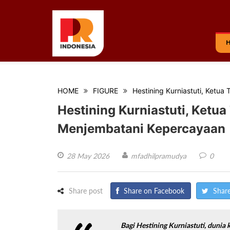
HOME
FIGURE
Hestining Kurniastuti, Ketu
Hestining Kurniastuti, Ketu
Menjembatani Kepercayaan
28 May 2026
mfadhilpramudya
0
Share post
Share on Facebook
Share
Bagi Hestining Kurniastuti, duni