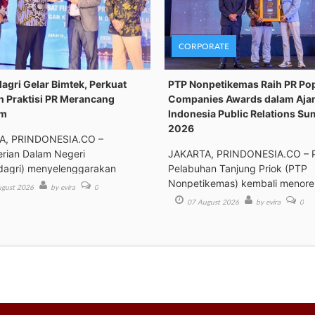
CORPORATE
gri Gelar Bimtek, Perkuat
PTP Nonpetikemas Raih PR Po
n Praktisi PR Merancang
Companies Awards dalam Aja
om
Indonesia Public Relations Su
2026
A, PRINDONESIA.CO –
rian Dalam Negeri
JAKARTA, PRINDONESIA.CO – 
agri) menyelenggarakan
Pelabuhan Tanjung Priok (PTP
an Tek
Nonpetikemas) kembali menor
gust 2026
by evira
0
pre
07 August 2026
by evira
0