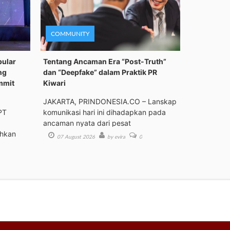
COMMUNITY
pular
Tentang Ancaman Era “Post-Truth”
ng
dan “Deepfake” dalam Praktik PR
mmit
Kiwari
JAKARTA, PRINDONESIA.CO – Lanskap
PT
komunikasi hari ini dihadapkan pada
ancaman nyata dari pesat
ehkan
07 August 2026
by evira
0