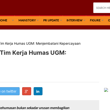
HOME
MAINSTORY
PR UPDATE
INTERVIEW
FIGURE
O
a Tim Kerja Humas UGM: Menjembatani Kepercayaan
a Tim Kerja Humas UGM:
 on twitter
a kehumasan bukan sekadar urusan membagikan