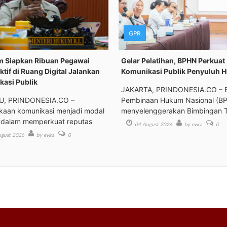
GPR
 Siapkan Ribuan Pegawai
Gelar Pelatihan, BPHN Perkuat
ktif di Ruang Digital Jalankan
Komunikasi Publik Penyuluh 
asi Publik
JAKARTA, PRINDONESIA.CO – 
, PRINDONESIA.CO –
Pembinaan Hukum Nasional (B
kaan komunikasi menjadi modal
menyelenggerakan Bimbingan 
 dalam memperkuat reputas
04 August 2026
by evira
0
gust 2026
by evira
0