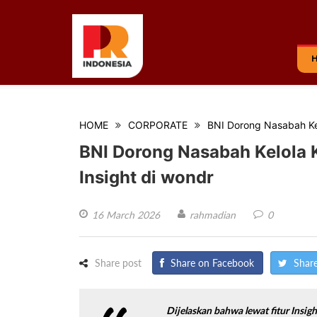
HOME
CORPORATE
BNI Dorong Nasabah Ke
BNI Dorong Nasabah Kelola
Insight di wondr
16 March 2026
rahmadian
0
Share post
Share on Facebook
Share
Dijelaskan bahwa lewat fitur Insig