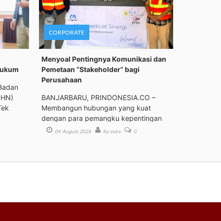
CORPORATE
Menyoal Pentingnya Komunikasi dan
Hukum
Pemetaan “Stakeholder” bagi
Perusahaan
Badan
PHN)
BANJARBARU, PRINDONESIA.CO –
Tek
Membangun hubungan yang kuat
dengan para pemangku kepentingan
(st
04 August 2026
by evira
0