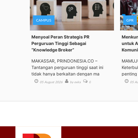
CAMPUS
GPR
Menyoal Peran Strategis PR
Menkum
Perguruan Tinggi Sebagai
untuk A
“Knowledge Broker”
Komunik
MAKASSAR, PRINDONESIA.CO –
MAMUJU
Tantangan perguruan tinggi saat ini
Keterbu
tidak hanya berkaitan dengan ma
penting
05 August 2026
by evira
0
05 Au