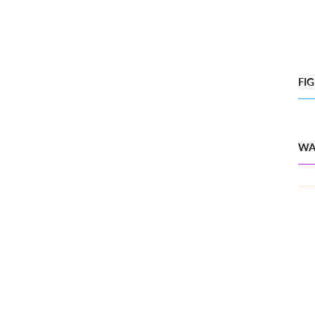
FI
WA