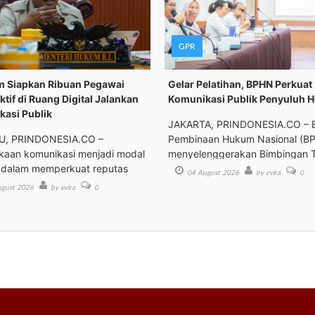
GPR
 Siapkan Ribuan Pegawai
Gelar Pelatihan, BPHN Perkuat
ktif di Ruang Digital Jalankan
Komunikasi Publik Penyuluh 
asi Publik
JAKARTA, PRINDONESIA.CO – 
, PRINDONESIA.CO –
Pembinaan Hukum Nasional (B
kaan komunikasi menjadi modal
menyelenggerakan Bimbingan 
 dalam memperkuat reputas
04 August 2026
by evira
0
gust 2026
by evira
0