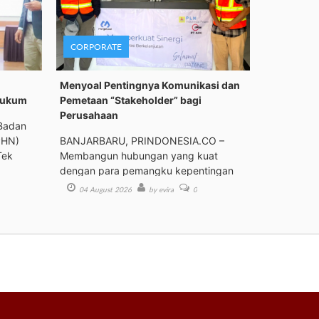
CORPORATE
Menyoal Pentingnya Komunikasi dan
Hukum
Pemetaan “Stakeholder” bagi
Perusahaan
Badan
PHN)
BANJARBARU, PRINDONESIA.CO –
Tek
Membangun hubungan yang kuat
dengan para pemangku kepentingan
(st
04 August 2026
by evira
0