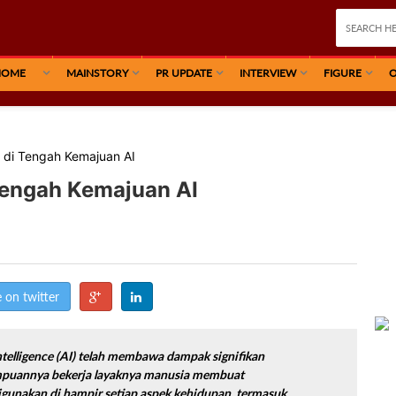
HOME
MAINSTORY
PR UPDATE
INTERVIEW
FIGURE
O
R di Tengah Kemajuan AI
Tengah Kemajuan AI
 on twitter
intelligence
(AI) telah membawa dampak signifikan
ampuannya bekerja layaknya manusia membuat
igunakan di hampir setiap aspek kehidupan, termasuk