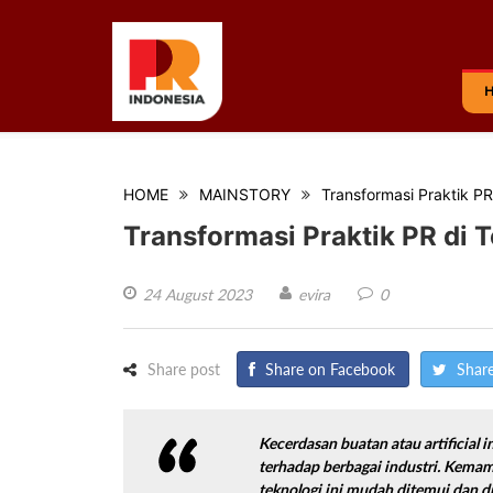
HOME
MAINSTORY
Transformasi Praktik P
Transformasi Praktik PR di 
24 August 2023
evira
0
Share post
Share on Facebook
Share
Kecerdasan buatan atau
artificial 
terhadap berbagai industri. Kem
teknologi ini mudah ditemui dan d