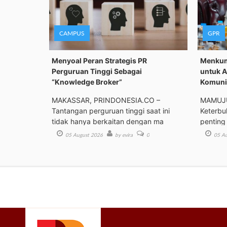
CAMPUS
GPR
Menyoal Peran Strategis PR
Menkum
Perguruan Tinggi Sebagai
untuk A
“Knowledge Broker”
Komunik
MAKASSAR, PRINDONESIA.CO –
MAMUJU
Tantangan perguruan tinggi saat ini
Keterbu
tidak hanya berkaitan dengan ma
penting
05 August 2026
by evira
0
05 Au