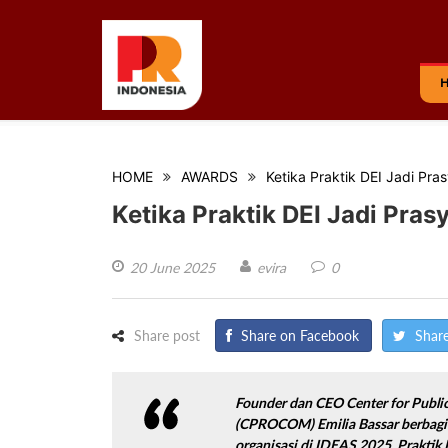
HOME
AWARDS
Ketika Praktik DEI Jadi Pra
Ketika Praktik DEI Jadi Pras
20 June 2025
evira
0
Share post
Share on Facebook
Share
Founder dan CEO Center for Publi
(CPROCOM) Emilia Bassar berbagi s
organisasi di IDEAS 2025. Praktik