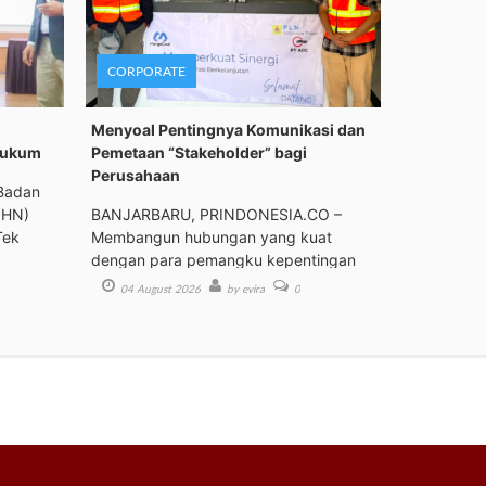
CORPORATE
Menyoal Pentingnya Komunikasi dan
Hukum
Pemetaan “Stakeholder” bagi
Perusahaan
Badan
PHN)
BANJARBARU, PRINDONESIA.CO –
Tek
Membangun hubungan yang kuat
dengan para pemangku kepentingan
(st
04 August 2026
by evira
0