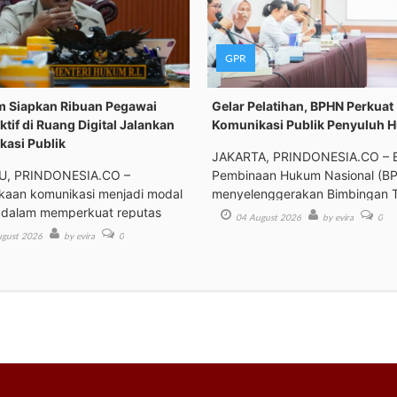
GPR
 Siapkan Ribuan Pegawai
Gelar Pelatihan, BPHN Perkuat
ktif di Ruang Digital Jalankan
Komunikasi Publik Penyuluh 
asi Publik
JAKARTA, PRINDONESIA.CO – 
, PRINDONESIA.CO –
Pembinaan Hukum Nasional (B
kaan komunikasi menjadi modal
menyelenggerakan Bimbingan 
 dalam memperkuat reputas
04 August 2026
by evira
0
gust 2026
by evira
0