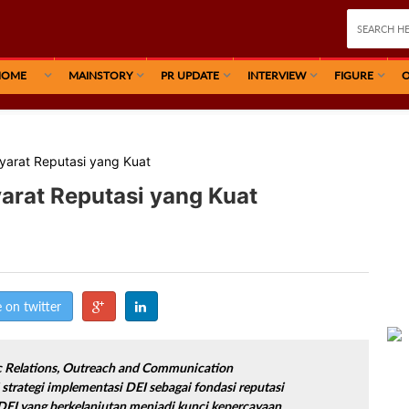
HOME
MAINSTORY
PR UPDATE
INTERVIEW
FIGURE
O
syarat Reputasi yang Kuat
yarat Reputasi yang Kuat
 on twitter
c Relations, Outreach and Communication
trategi implementasi DEI sebagai fondasi reputasi
 DEI yang berkelanjutan menjadi kunci kepercayaan