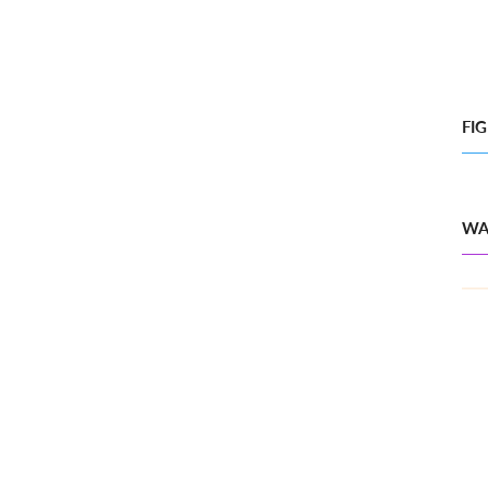
FI
WA