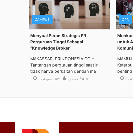
CAMPUS
GPR
Menyoal Peran Strategis PR
Menkum
Perguruan Tinggi Sebagai
untuk A
“Knowledge Broker”
Komunik
MAKASSAR, PRINDONESIA.CO –
MAMUJU
Tantangan perguruan tinggi saat ini
Keterbu
tidak hanya berkaitan dengan ma
penting
05 August 2026
by evira
0
05 Au